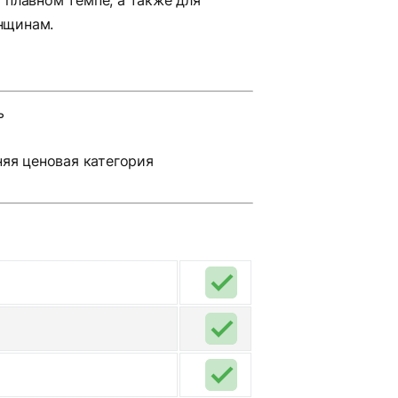
нщинам.
ь
яя ценовая категория