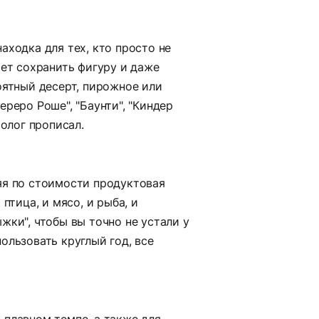
ходка для тех, кто просто не
ает сохранить фигуру и даже
оятный десерт, пирожное или
реро Роше", "Баунти", "Киндер
иолог прописал.
яя по стоимости продуктовая
птица, и мясо, и рыба, и
жки", чтобы вы точно не устали у
ользовать круглый год, все
 плавном темпе, а также для